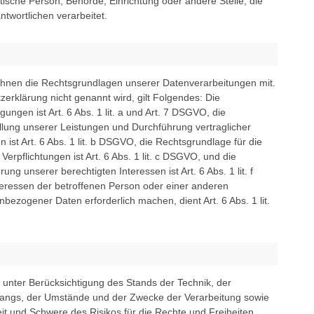
istische Person, Behörde, Einrichtung oder andere Stelle, die
twortlichen verarbeitet.
hnen die Rechtsgrundlagen unserer Datenverarbeitungen mit.
erklärung nicht genannt wird, gilt Folgendes: Die
ungen ist Art. 6 Abs. 1 lit. a und Art. 7 DSGVO, die
üllung unserer Leistungen und Durchführung vertraglicher
t Art. 6 Abs. 1 lit. b DSGVO, die Rechtsgrundlage für die
Verpflichtungen ist Art. 6 Abs. 1 lit. c DSGVO, und die
ng unserer berechtigten Interessen ist Art. 6 Abs. 1 lit. f
teressen der betroffenen Person oder einer anderen
bezogener Daten erforderlich machen, dient Art. 6 Abs. 1 lit.
unter Berücksichtigung des Stands der Technik, der
fangs, der Umstände und der Zwecke der Verarbeitung sowie
keit und Schwere des Risikos für die Rechte und Freiheiten