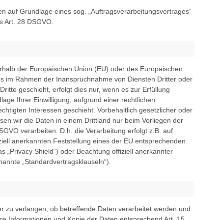
ten auf Grundlage eines sog. „Auftragsverarbeitungsvertrages“
es Art. 28 DSGVO.
ßerhalb der Europäischen Union (EU) oder des Europäischen
es im Rahmen der Inanspruchnahme von Diensten Dritter oder
itte geschieht, erfolgt dies nur, wenn es zur Erfüllung
lage Ihrer Einwilligung, aufgrund einer rechtlichen
chtigten Interessen geschieht. Vorbehaltlich gesetzlicher oder
ssen wir die Daten in einem Drittland nur beim Vorliegen der
GVO verarbeiten. D.h. die Verarbeitung erfolgt z.B. auf
ziell anerkannten Feststellung eines der EU entsprechenden
s „Privacy Shield“) oder Beachtung offiziell anerkannter
enannte „Standardvertragsklauseln“).
r zu verlangen, ob betreffende Daten verarbeitet werden und
ere Informationen und Kopie der Daten entsprechend Art. 15